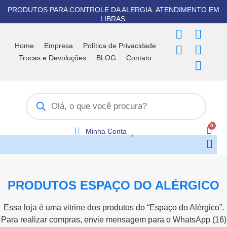
Ir
PRODUTOS PARA CONTROLE DA ALERGIA. ATENDIMENTO EM
para
LIBRAS.
o
F
T
I
Y
W
conteúdo
a
i
n
o
h
Home
Empresa
Política de Privacidade
c
k
s
u
a
Trocas e Devoluções
BLOG
Contato
e
t
t
t
t
b
o
a
u
s
Pesquisar
o
k
g
b
a
produtos
o
r
e
p
k
a
p
m
Minha Conta
Men
PRODUTOS ESPAÇO DO ALÉRGICO
Essa loja é uma vitrine dos produtos do “Espaço do Alérgico”.
Para realizar compras, envie mensagem para o WhatsApp (16)