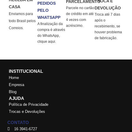
TROCA E
PARCELAMENTO
PEDIDOS
CASA
DEVOLUÇÃO
Parcele no cartão
PELO
Enviamos para
de crédito em até
Troca até 7 dias
WHATSAPP
4 vezes com
após o
todo Brasil pelos
A finalização da
acréscimo.
recebimento, se
Correios.
compra é através
houver problema
do WhatsApp,
de fabricação.
clique aqui.
INSTITUCIONAL
Home
Empresa
Blog
AJUDA
Política de Privacidade
Trocas e Devoluções
CONTATO
16 3941-6727