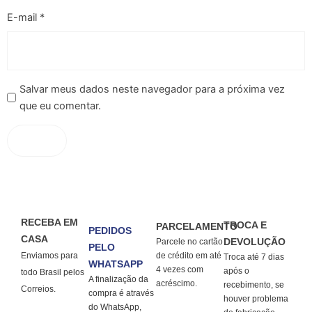
E-mail
*
Salvar meus dados neste navegador para a próxima vez
que eu comentar.
RECEBA EM
TROCA E
PARCELAMENTO
PEDIDOS
CASA
DEVOLUÇÃO
Parcele no cartão
PELO
Enviamos para
de crédito em até
Troca até 7 dias
WHATSAPP
4 vezes com
após o
todo Brasil pelos
A finalização da
acréscimo.
recebimento, se
Correios.
compra é através
houver problema
do WhatsApp,