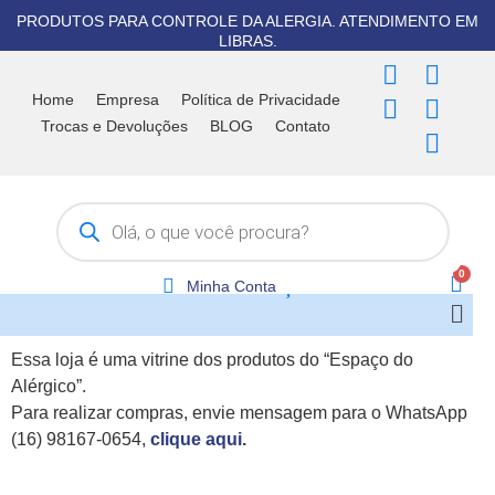
Ir
PRODUTOS PARA CONTROLE DA ALERGIA. ATENDIMENTO EM
para
LIBRAS.
o
F
T
I
Y
W
conteúdo
a
i
n
o
h
Home
Empresa
Política de Privacidade
c
k
s
u
a
Trocas e Devoluções
BLOG
Contato
e
t
t
t
t
b
o
a
u
s
Pesquisar
o
k
g
b
a
produtos
o
r
e
p
k
a
p
m
Minha Conta
Men
Essa loja é uma vitrine dos produtos do “Espaço do
Alérgico”.
Para realizar compras, envie mensagem para o WhatsApp
(16) 98167-0654,
clique aqui.