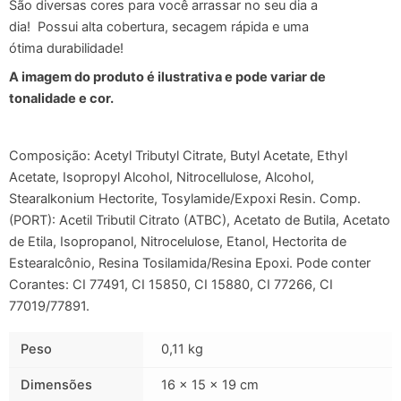
São diversas cores para você arrassar no seu dia a
dia! Possui alta cobertura, secagem rápida e uma
ótima durabilidade!
A imagem do produto é ilustrativa e pode variar de
tonalidade e cor.
Composição: Acetyl Tributyl Citrate, Butyl Acetate, Ethyl
Acetate, Isopropyl Alcohol, Nitrocellulose, Alcohol,
Stearalkonium Hectorite, Tosylamide/Expoxi Resin. Comp.
(PORT): Acetil Tributil Citrato (ATBC), Acetato de Butila, Acetato
de Etila, Isopropanol, Nitrocelulose, Etanol, Hectorita de
Estearalcônio, Resina Tosilamida/Resina Epoxi. Pode conter
Corantes: CI 77491, CI 15850, CI 15880, CI 77266, CI
77019/77891.
Peso
0,11 kg
Dimensões
16 × 15 × 19 cm