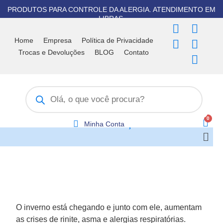
Ir
PRODUTOS PARA CONTROLE DA ALERGIA. ATENDIMENTO EM
para
LIBRAS.
F
T
I
Y
W
o
a
i
n
o
h
Home
Empresa
Política de Privacidade
conteúdo
c
k
s
u
a
Trocas e Devoluções
BLOG
Contato
e
t
t
t
t
b
o
a
u
s
Pesquisar
o
k
g
b
a
produtos
o
r
e
p
k
a
p
m
Minha Conta
Men
O inverno está chegando e junto com ele, aumentam
as crises de rinite, asma e alergias respiratórias.