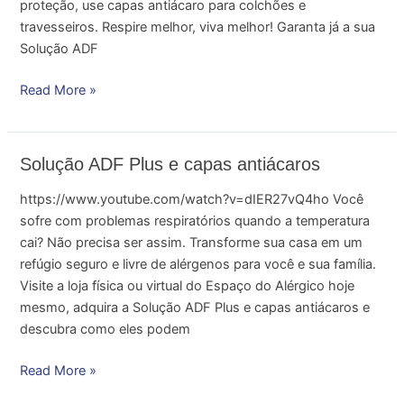
proteção, use capas antiácaro para colchões e
travesseiros. Respire melhor, viva melhor! Garanta já a sua
Solução ADF
Read More »
Solução
Solução ADF Plus e capas antiácaros
ADF
https://www.youtube.com/watch?v=dIER27vQ4ho Você
Plus
sofre com problemas respiratórios quando a temperatura
e
cai? Não precisa ser assim. Transforme sua casa em um
capas
refúgio seguro e livre de alérgenos para você e sua família.
antiácaros
Visite a loja física ou virtual do Espaço do Alérgico hoje
mesmo, adquira a Solução ADF Plus e capas antiácaros e
descubra como eles podem
Read More »