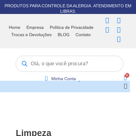
Ir
PRODUTOS PARA CONTROLE DA ALERGIA. ATENDIMENTO EM
para
LIBRAS.
o
F
T
I
Y
W
conteúdo
a
i
n
o
h
Home
Empresa
Política de Privacidade
c
k
s
u
a
Trocas e Devoluções
BLOG
Contato
e
t
t
t
t
b
o
a
u
s
Pesquisar
o
k
g
b
a
produtos
o
r
e
p
k
a
p
m
Minha Conta
Men
Limpeza