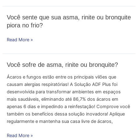
Você
Você sente que sua asma, rinite ou bronquite
sente
piora no frio?
que
sua
Read More »
asma,
rinite
ou
Você
Você sofre de asma, rinite ou bronquite?
bronquite
sofre
piora
Ácaros e fungos estão entre os principais vilões que
de
no
causam alergias respiratórias! A Solução ADF Plus foi
asma,
frio?
desenvolvida para transformar ambientes em espaços
rinite
mais saudáveis, eliminando até 86,7% dos ácaros em
ou
apenas 6 dias e impedindo a reinfestação! Comprove você
bronquite?
também os benefícios dessa solução inovadora! Aplique
regularmente e mantenha sua casa livre de ácaros,
Read More »