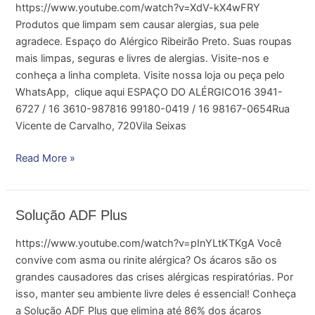
https://www.youtube.com/watch?v=XdV-kX4wFRY
limpam
Produtos que limpam sem causar alergias, sua pele
sem
agradece. Espaço do Alérgico Ribeirão Preto. Suas roupas
causar
mais limpas, seguras e livres de alergias. Visite-nos e
alergia
conheça a linha completa. Visite nossa loja ou peça pelo
WhatsApp, clique aqui ESPAÇO DO ALÉRGICO16 3941-
6727 / 16 3610-987816 99180-0419 / 16 98167-0654Rua
Vicente de Carvalho, 720Vila Seixas
Read More »
Solução
Solução ADF Plus
ADF
https://www.youtube.com/watch?v=pInYLtKTKgA Você
Plus
convive com asma ou rinite alérgica? Os ácaros são os
grandes causadores das crises alérgicas respiratórias. Por
isso, manter seu ambiente livre deles é essencial! Conheça
a Solução ADF Plus que elimina até 86% dos ácaros