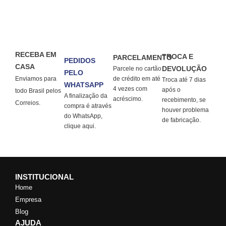
RECEBA EM
TROCA E
PARCELAMENTO
PEDIDOS
CASA
DEVOLUÇÃO
Parcele no cartão
PELO
Enviamos para
de crédito em até
Troca até 7 dias
WHATSAPP
4 vezes com
após o
todo Brasil pelos
A finalização da
acréscimo.
recebimento, se
Correios.
compra é através
houver problema
do WhatsApp,
de fabricação.
clique aqui.
INSTITUCIONAL
Home
Empresa
Blog
AJUDA