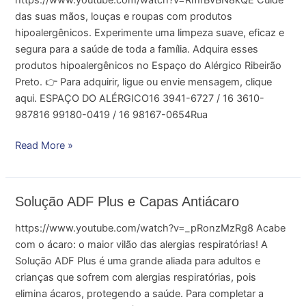
de
das suas mãos, louças e roupas com produtos
limpeza
hipoalergênicos. Experimente uma limpeza suave, eficaz e
segura para a saúde de toda a família. Adquira esses
produtos hipoalergênicos no Espaço do Alérgico Ribeirão
Preto. 👉 Para adquirir, ligue ou envie mensagem, clique
aqui. ESPAÇO DO ALÉRGICO16 3941-6727 / 16 3610-
987816 99180-0419 / 16 98167-0654Rua
Read More »
Solução
Solução ADF Plus e Capas Antiácaro
ADF
https://www.youtube.com/watch?v=_pRonzMzRg8 Acabe
Plus
com o ácaro: o maior vilão das alergias respiratórias! A
e
Solução ADF Plus é uma grande aliada para adultos e
Capas
crianças que sofrem com alergias respiratórias, pois
Antiácaro
elimina ácaros, protegendo a saúde. Para completar a