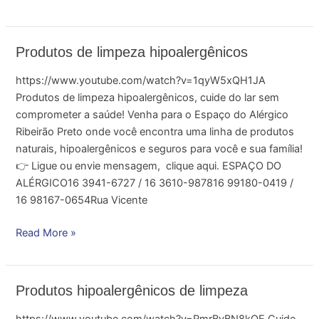
Produtos
Produtos de limpeza hipoalergênicos
de
https://www.youtube.com/watch?v=1qyW5xQH1JA
limpeza
Produtos de limpeza hipoalergênicos, cuide do lar sem
hipoalergênicos
comprometer a saúde! Venha para o Espaço do Alérgico
Ribeirão Preto onde você encontra uma linha de produtos
naturais, hipoalergênicos e seguros para você e sua família!
👉 Ligue ou envie mensagem, clique aqui. ESPAÇO DO
ALÉRGICO16 3941-6727 / 16 3610-987816 99180-0419 /
16 98167-0654Rua Vicente
Read More »
Produtos
Produtos hipoalergênicos de limpeza
hipoalergênicos
https://www.youtube.com/watch?v=RmrBvBN8kQE Cuide