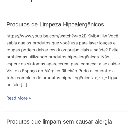
Produtos
Produtos de Limpeza Hipoalergênicos
de
https://www.youtube.com/watch?v=o2EjKMbAHiw Você
Limpeza
sabia que os produtos que você usa para lavar louças e
Hipoalergênicos
roupas podem deixar resíduos prejudiciais a saúde? Evite
problemas utilizando produtos hipoalergênicos. Não
espere os sintomas aparecerem para começar a se cuidar.
Visite o Espaço do Alérgico Ribeirão Preto e encontre a
linha completa de produtos hipoalergênicos. 👉 👉 Ligue
ou fale […]
Read More »
Produtos
Produtos que limpam sem causar alergia
que