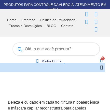
Ir
PRODUTOS PARA CONTROLE DA ALERGIA. ATENDIMENTO EM
para
LIBRAS.
F
T
I
Y
W
o
a
i
n
o
h
Home
Empresa
Política de Privacidade
conteúdo
c
k
s
u
a
Trocas e Devoluções
BLOG
Contato
e
t
t
t
t
b
o
a
u
s
Pesquisar
o
k
g
b
a
produtos
o
r
e
p
k
a
p
m
Minha Conta
Men
Beleza e cuidado em cada fio: tintura hipoalergênica
e máscara capilar reconstrutora para cabelos