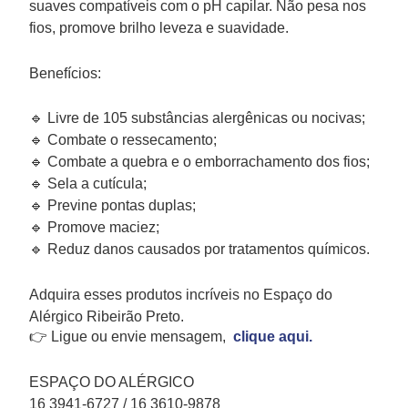
suaves compatíveis com o pH capilar. Não pesa nos
fios, promove brilho leveza e suavidade.
Benefícios:
🔹 Livre de 105 substâncias alergênicas ou nocivas;
🔹 Combate o ressecamento;
🔹 Combate a quebra e o emborrachamento dos fios;
🔹 Sela a cutícula;
🔹 Previne pontas duplas;
🔹 Promove maciez;
🔹 Reduz danos causados por tratamentos químicos.
Adquira esses produtos incríveis no Espaço do
Alérgico Ribeirão Preto.
👉 Ligue ou envie mensagem,
clique aqui.
ESPAÇO DO ALÉRGICO
16 3941-6727 / 16 3610-9878