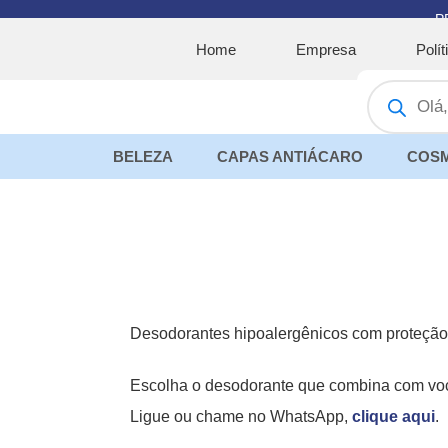
Ir
P
para
Home
Empresa
Polí
o
Pesquisar
conteúdo
produtos
BELEZA
CAPAS ANTIÁCARO
COSM
Desodorantes hipoalergênicos com proteção 
Escolha o desodorante que combina com você
Ligue ou chame no WhatsApp,
clique aqui
.