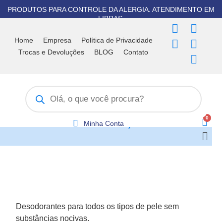
Ir
PRODUTOS PARA CONTROLE DA ALERGIA. ATENDIMENTO EM
para
LIBRAS.
F
T
I
Y
W
o
a
i
n
o
h
Home
Empresa
Política de Privacidade
conteúdo
c
k
s
u
a
Trocas e Devoluções
BLOG
Contato
e
t
t
t
t
b
o
a
u
s
Pesquisar
o
k
g
b
a
produtos
o
r
e
p
k
a
p
m
Minha Conta
Men
Desodorantes para todos os tipos de pele sem
substâncias nocivas.