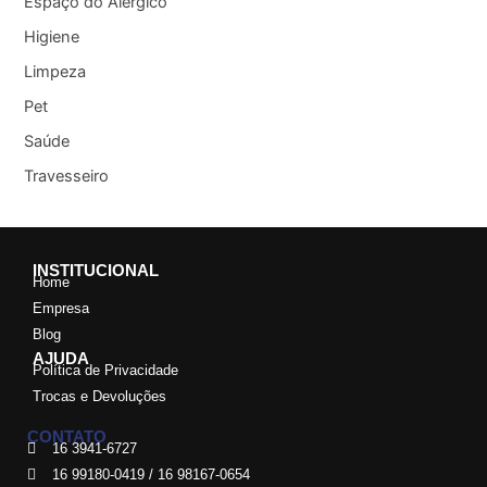
Espaço do Alérgico
Higiene
Limpeza
Pet
Saúde
Travesseiro
INSTITUCIONAL
Home
Empresa
Blog
AJUDA
Política de Privacidade
Trocas e Devoluções
CONTATO
16 3941-6727
16 99180-0419 / 16 98167-0654