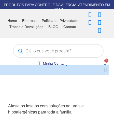
Ir
PRODUTOS PARA CONTROLE DA ALERGIA. ATENDIMENTO EM
para
LIBRAS.
F
T
I
Y
W
o
a
i
n
o
h
Home
Empresa
Política de Privacidade
conteúdo
c
k
s
u
a
Trocas e Devoluções
BLOG
Contato
e
t
t
t
t
b
o
a
u
s
Pesquisar
o
k
g
b
a
produtos
o
r
e
p
k
a
p
m
Minha Conta
Men
Afaste os Insetos com soluções naturais e
hipoalergênicas para toda a família!