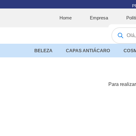
Ir
P
para
Home
Empresa
Polí
o
Pesquisar
conteúdo
produtos
BELEZA
CAPAS ANTIÁCARO
COSM
Para realiz