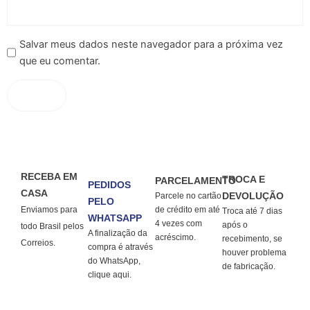
Salvar meus dados neste navegador para a próxima vez
que eu comentar.
RECEBA EM
TROCA E
PARCELAMENTO
PEDIDOS
CASA
DEVOLUÇÃO
Parcele no cartão
PELO
Enviamos para
de crédito em até
Troca até 7 dias
WHATSAPP
4 vezes com
após o
todo Brasil pelos
A finalização da
acréscimo.
recebimento, se
Correios.
compra é através
houver problema
do WhatsApp,
de fabricação.
clique aqui.