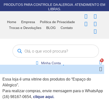
Ir
PRODUTOS PARA CONTROLE DA ALERGIA. ATENDIMENTO EM
para
LIBRAS.
o
F
T
I
Y
W
conteúdo
a
i
n
o
h
Home
Empresa
Política de Privacidade
c
k
s
u
a
Trocas e Devoluções
BLOG
Contato
e
t
t
t
t
b
o
a
u
s
Pesquisar
o
k
g
b
a
produtos
o
r
e
p
k
a
p
m
Minha Conta
Men
Essa loja é uma vitrine dos produtos do “Espaço do
Alérgico”.
Para realizar compras, envie mensagem para o WhatsApp
(16) 98167-0654,
clique aqui.