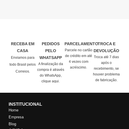
RECEBA EM
PEDIDOS
PARCELAMENTO
TROCA E
Parcele no cartão
CASA
PELO
DEVOLUÇÃO
de crédito em até
Troca até 7 dias
WHATSAPP
Enviamos para
4 vezes com
após o
A finalização da
todo Brasil pelos
acréscimo.
recebimento, se
compra é através
Correios.
houver problema
do WhatsApp,
de fabricação.
clique aqui.
INSTITUCIONAL
Home
Empresa
Blog