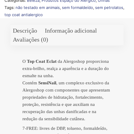
Categorias:
Beleza
,
Produtos Espaço do Alérgico
,
Unhas
Tags:
não testado em animais
,
sem formaldeído
,
sem petrolatos
,
top coat antialergico
Descrição
Informação adicional
Avaliações (0)
O
Top Coat Eclat
da Alergoshop proporciona
extra-brilho, realça a aparência e a duração do
esmalte na unha.
Contém
SensiNail
, um complexo exclusivo da
Alergoshop com componentes que apresentam
propriedades de hidratação, fortalecimento,
proteção, resistência e que auxiliam na
recuperação das unhas danificadas e na
redução da sensibilidade cutânea.
7-FREE: livres de DBP, tolueno, formaldeído,