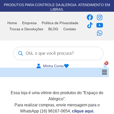
Ir
PRODUTOS PARA CONTROLE DA ALERGIA. ATENDIMENTO EM
para
LIBRAS.
o
F
T
I
Y
W
conteúdo
a
i
n
o
h
Home
Empresa
Política de Privacidade
c
k
s
u
a
Trocas e Devoluções
BLOG
Contato
e
t
t
t
t
b
o
a
u
s
Pesquisar
o
k
g
b
a
produtos
o
r
e
p
k
a
p
m
Minha Conta
Men
Essa loja é uma vitrine dos produtos do “Espaço do
Alérgico”.
Para realizar compras, envie mensagem para o
WhatsApp (16) 98167-0654,
clique aqui.