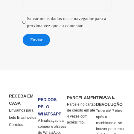
Salvar meus dados neste navegador para a
próxima vez que eu comentar.
RECEBA EM
TROCA E
PARCELAMENTO
PEDIDOS
CASA
DEVOLUÇÃO
Parcele no cartão
PELO
Enviamos para
de crédito em até
Troca até 7 dias
WHATSAPP
4 vezes com
após o
todo Brasil pelos
A finalização da
acréscimo.
recebimento, se
Correios.
compra é através
houver problema
do WhatsApp,