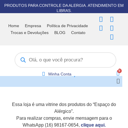
Ir
PRODUTOS PARA CONTROLE DA ALERGIA. ATENDIMENTO EM
para
LIBRAS.
o
F
T
I
Y
W
conteúdo
a
i
n
o
h
Home
Empresa
Política de Privacidade
c
k
s
u
a
Trocas e Devoluções
BLOG
Contato
e
t
t
t
t
b
o
a
u
s
Pesquisar
o
k
g
b
a
produtos
o
r
e
p
k
a
p
m
Minha Conta
Men
Essa loja é uma vitrine dos produtos do “Espaço do
Alérgico”.
Para realizar compras, envie mensagem para o
WhatsApp (16) 98167-0654,
clique aqui.