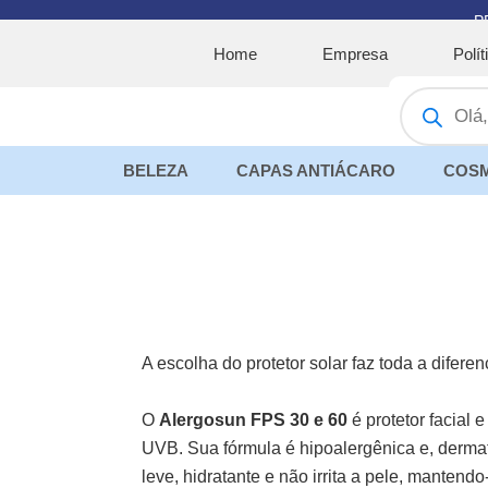
Ir
P
para
Home
Empresa
Polí
o
Pesquisar
conteúdo
produtos
BELEZA
CAPAS ANTIÁCARO
COSM
A escolha do protetor solar faz toda a diferen
O
Alergosun FPS 30 e 60
é protetor facial 
UVB. Sua fórmula é hipoalergênica e, dermat
leve, hidratante e não irrita a pele, mantendo