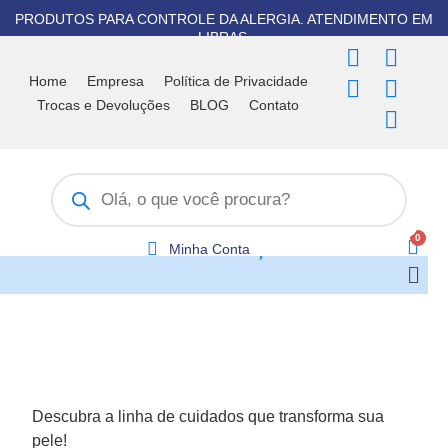
Ir
PRODUTOS PARA CONTROLE DA ALERGIA. ATENDIMENTO EM
para
LIBRAS.
F
T
I
Y
W
o
a
i
n
o
h
Home
Empresa
Política de Privacidade
conteúdo
c
k
s
u
a
Trocas e Devoluções
BLOG
Contato
e
t
t
t
t
b
o
a
u
s
Pesquisar
o
k
g
b
a
produtos
o
r
e
p
k
a
p
m
Minha Conta
Men
Descubra a linha de cuidados que transforma sua
pele!