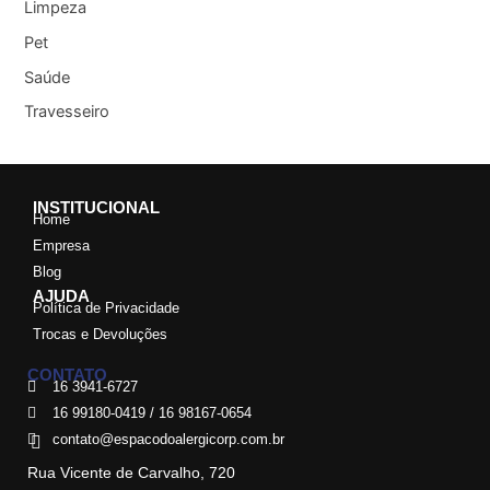
Limpeza
Pet
Saúde
Travesseiro
INSTITUCIONAL
Home
Empresa
Blog
AJUDA
Política de Privacidade
Trocas e Devoluções
CONTATO
16 3941-6727
16 99180-0419 / 16 98167-0654
contato@espacodoalergicorp.com.br
Rua Vicente de Carvalho, 720